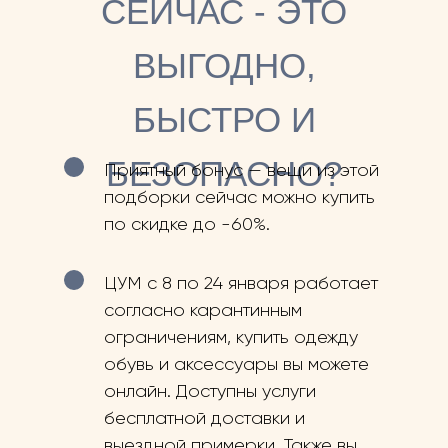
СЕЙЧАС - ЭТО
ВЫГОДНО,
БЫСТРО И
БЕЗОПАСНО?
Приятный бонус — вещи из этой
подборки сейчас можно купить
по скидке до -60%.
ЦУМ с 8 по 24 января работает
согласно карантинным
ограничениям, купить одежду
обувь и аксессуары вы можете
онлайн. Доступны услуги
бесплатной доставки и
выездной примерки. Также вы