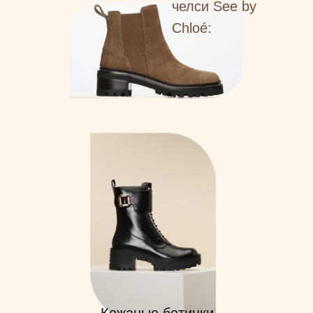
челси See by
Chloé: